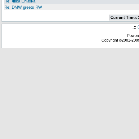
Re: явка шпиона
Re: DMW greets RW
Current Time:
S
.::
Powere
Copyright ©2001-20